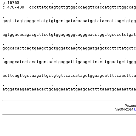
g.16765             .         .         .         .    
c.478-409  cccttatgtagtgttgtggcccaggttcaccatgttctggccag
.         .         .         .         .         .    
gagtttagtgaggcctatgtgtgcctgatacacaatggtctaccattagctgtgg
.         .         .         .         .         .    
agtggacacagacgcttcctgtggagagggcagggaacctggctgcccctctgat
.         .         .         .         .         .    
gcgcacactcagtgaagctgctgggatcaagtgaggatgagctccttctatgctc
.         .         .         .         .         .    
aggagcatcctccctggctacctgaggatttgaagcttctcttggactgcttggg
.         .         .         .         .         .    
acttcagttgctaagattgctgtgttcaccatagctggaagcattttcaacttta
.         .         .         .         .         .    
atggataagaataaacactgcaggaaatatgaagcacttttaaatgcaaaattaa
Powere
©2004-2014
L