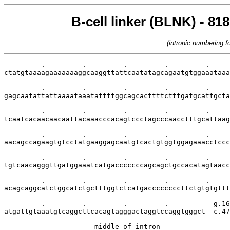
B-cell linker (BLNK) - 81
(intronic numbering 
         .         .         .         .         .     
ctatgtaaaagaaaaaaaggcaaggttattcaatatagcagaatgtggaaataaa
         .         .         .         .         .     
gagcaatattattaaaataaatattttggcagcacttttctttgatgcattgcta
         .         .         .         .         .     
tcaatcacaacaacaattacaaacccacagtccctagcccaacctttgcattaag
         .         .         .         .         .     
aacagccagaagtgtcctatgaaggagcaatgtcactgtggtggagaaacctccc
         .         .         .         .         .     
tgtcaacagggttgatggaaatcatgacccccccagcagctgccacatagtaacc
         .         .         .         .         .     
acagcaggcatctggcatctgctttggtctcatgaccccccccttctgtgtgttt
         .         .         .         .           g.16
atgattgtaaatgtcaggcttcacagtagggactaggtccaggtgggct  c.47
--------------------- middle of intron ----------------