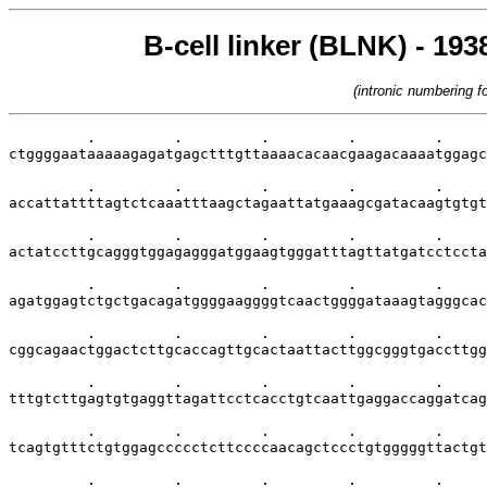
B-cell linker (BLNK) - 193
(intronic numbering 
         .         .         .         .         .     
ctggggaataaaaagagatgagctttgttaaaacacaacgaagacaaaatggagc
         .         .         .         .         .     
accattattttagtctcaaatttaagctagaattatgaaagcgatacaagtgtgt
         .         .         .         .         .     
actatccttgcagggtggagagggatggaagtgggatttagttatgatcctccta
         .         .         .         .         .     
agatggagtctgctgacagatggggaaggggtcaactggggataaagtagggcac
         .         .         .         .         .     
cggcagaactggactcttgcaccagttgcactaattacttggcgggtgaccttgg
         .         .         .         .         .     
tttgtcttgagtgtgaggttagattcctcacctgtcaattgaggaccaggatcag
         .         .         .         .         .     
tcagtgtttctgtggagccccctcttccccaacagctccctgtgggggttactgt
         .         .         .         .         .     