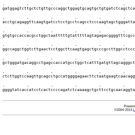
.         .         .         .         .         .    
gatggagtcttgctctgttgcccaggctggagtgcagtgctgtgatctcagctca
.         .         .         .         .         .    
acctgcagaggttcaagtgatcctcctgcctcagcctcccaagtagctgggatta
.         .         .         .         .         .    
gtgtgccaccacgcctggctaatttttgtatttttagtagagacggggtttcgcc
.         .         .         .         .         .    
ggccaggctggtcttgaactcctggcttcaagtgagctgcccgccttggcctccc
.         .         .         .         .         .    
gctgggatgacaggcctgagccaccatgcctggctcatttgatgttagcagggct
.         .         .         .         .         .    
ctcttggtccaagttgcagcctgccatggggagaacttctaatgaagtcaacagg
.         .         .         .         .         .    
ggggtatcaccatcctcactccccagatctcaaaagctgcttcctgcaacaggta
Powere
©2004-2014
L