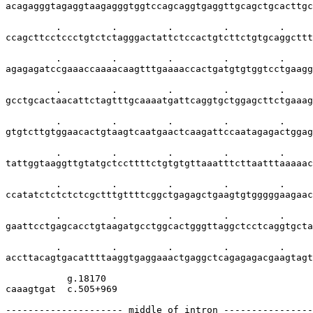
acagagggtagaggtaagagggtggtccagcaggtgaggttgcagctgcacttgc
         .         .         .         .         .     
ccagcttcctccctgtctctagggactattctccactgtcttctgtgcaggcttt
         .         .         .         .         .     
agagagatccgaaaccaaaacaagtttgaaaaccactgatgtgtggtcctgaagg
         .         .         .         .         .     
gcctgcactaacattctagtttgcaaaatgattcaggtgctggagcttctgaaag
         .         .         .         .         .     
gtgtcttgtggaacactgtaagtcaatgaactcaagattccaatagagactggag
         .         .         .         .         .     
tattggtaaggttgtatgctccttttctgtgtgttaaatttcttaatttaaaaac
         .         .         .         .         .     
ccatatctctctctcgctttgttttcggctgagagctgaagtgtgggggaagaac
         .         .         .         .         .     
gaattcctgagcacctgtaagatgcctggcactgggttaggctcctcaggtgcta
         .         .         .         .         .     
accttacagtgacattttaaggtgaggaaactgaggctcagagagacgaagtagt
           g.18170

caaagtgat  c.505+969

--------------------- middle of intron ----------------