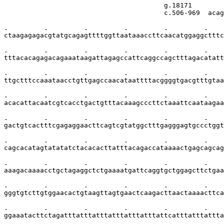
                                        g.18171        
                                        c.506-969  acag
.         .         .         .         .         .    
ctaagagagacgtatgcagagttttggttaataaaccttcaacatggaggctttc
.         .         .         .         .         .    
tttacacagagacagaaataagattagagccattcaggccagctttagacatatt
.         .         .         .         .         .    
ttgctttccaaataacctgttgagccaacataattttacggggtgacgtttgtaa
.         .         .         .         .         .    
acacattacaatcgtcacctgactgtttacaaagcccttctaaattcaataagaa
.         .         .         .         .         .    
gactgtcactttcgagaggaacttcagtcgtatggctttgagggagtgccctggt
.         .         .         .         .         .    
cagcacatagtatatatctacacacttatttacagaccataaaactgagcagcag
.         .         .         .         .         .    
aaagacaaaacctgctagaggctctgaaaatgattcaggtgctggagcttctgaa
.         .         .         .         .         .    
gggtgtcttgtggaacactgtaagttagtgaactcaagacttaactaaaacttca
.         .         .         .         .         .    
ggaaatacttctagatttatttatttatttatttatttattcatttatttattta