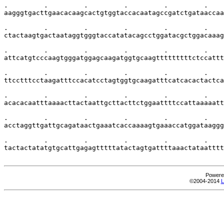
.         .         .         .         .         .    
aagggtgacttgaacacaagcactgtggtaccacaatagccgatctgataaccaa
.         .         .         .         .         .    
ctactaagtgactaataggtgggtaccatatacagcctggatacgctggacaaag
.         .         .         .         .         .    
attcatgtcccaagtgggatggagcaagatggtgcaagtttttttttctccattt
.         .         .         .         .         .    
ttcctttcctaagatttccacatcctagtggtgcaagatttcatcacactactca
.         .         .         .         .         .    
acacacaatttaaaacttactaattgcttacttctggaattttccattaaaaatt
.         .         .         .         .         .    
acctaggttgattgcagataactgaaatcaccaaaagtgaaaccatggataaggg
.         .         .         .         .         .    
tactactatatgtgcattgagagtttttatactagtgattttaaactataatttt
Powere
©2004-2014
L