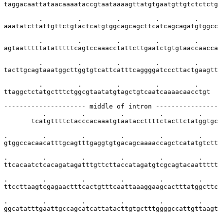
taggacaattataacaaaataccgtaataaaagttatgtgaatgttgtctctctg
         .         .         .         .         .     
aaatatcttattgttctgtactcatgtggcagcagcttcatcagcagatgtggcc
         .         .         .         .         .     
agtaatttttatatttttcagtccaaacctattcttgaatctgtgtaaccaacca
         .         .         .         .         .     
tacttgcagtaaatggcttggtgtcattcatttcaggggatcccttactgaagtt
         .         .         .         .         .     
ttaggctctatgctttctggcgtaatatgtagctgtcaatcaaaacaacctgt  
--------------------- middle of intron ----------------
          .         .         .         .         .    
       tcatgttttctacccacaaatgtaataccttttctacttctatggtgc
.         .         .         .         .         .    
gtggccacaacatttgcagtttgaggtgtgacagcaaaaccagctcatatgtctt
.         .         .         .         .         .    
ttcacaatctcacagatagatttgttcttaccatagatgtcgcagtacaattttt
.         .         .         .         .         .    
ttccttaagtcgagaactttcactgtttcaattaaaggaagcactttatggcttc
.         .         .         .         .         .    
ggcatatttgaattgccagcatcattatacttgtgctttggggccattgttaagt