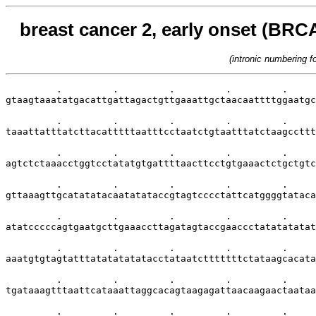
breast cancer 2, early onset (BRCA
(intronic numbering 
         .         .         .         .         .     
gtaagtaaatatgacattgattagactgttgaaattgctaacaattttggaatgc
         .         .         .         .         .     
taaattatttatcttacatttttaatttcctaatctgtaatttatctaagccttt
         .         .         .         .         .     
agtctctaaacctggtcctatatgtgattttaacttcctgtgaaactctgctgtc
         .         .         .         .         .     
gttaaagttgcatatatacaatatataccgtagtcccctattcatggggtataca
         .         .         .         .         .     
atatcccccagtgaatgcttgaaaccttagatagtaccgaaccctatatatatat
         .         .         .         .         .     
aaatgtgtagtatttatatatatatacctataatctttttttctataagcacata
         .         .         .         .         .     
tgataaagtttaattcataaattaggcacagtaagagattaacaagaactaataa
         .         .         .         .         .     