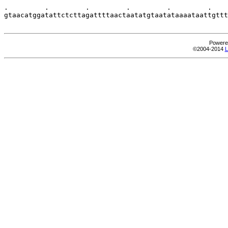
.         .         .         .         .         .    
gtaacatggatattctcttagattttaactaatatgtaatataaaataattgttt
Powere
©2004-2014
L