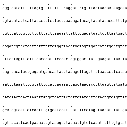
.         .         .         .         .         .    
aggtaatcttttttagtgtttttttttcaggattctgtttaataaaaataagcaa
.         .         .         .         .         .    
tgtatatactcattaccctttcttactcaaaagatacagtatatacaccattttg
.         .         .         .         .         .    
tgtttattggttgttgtttacttaagaattatttggagatgactccttaatgagt
.         .         .         .         .         .    
gagatcgtcctcattcttttttgtggttacatagtagttgatcatctggctgtgt
.         .         .         .         .         .    
tttcctagtttatttaaccaatttccaactagtggacttattgaagatttaatta
.         .         .         .         .         .    
cagttacatactgagaatgaacaatatctaaagcttagcttttaaaccttcataa
.         .         .         .         .         .    
aattttaaatttggtatttgcatcagaaattagctaacacctttgagttatgatg
.         .         .         .         .         .    
catcaactgactaaatttatgctgatttctgttgtatgcttgtactgtgagttat
.         .         .         .         .         .    
gcatagtcattatcaatttgtgaatcaatttattttcatagttaacatttattga
.         .         .         .         .         .    
tgttacattcactgaaaattgtaaagcctataattgtctcaaattttttgtgtat