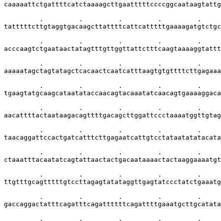
caaaaattctgattttcatctaaaagcttgaatttttccccggcaataagtattg
         .         .         .         .         .     
tatttttcttgtaggtgacaagcttattttcattcatttttgaaaagatgtctgc
         .         .         .         .         .     
acccaagtctgaataactatagtttgttggttattctttcaagtaaaaggtattt
         .         .         .         .         .     
aaaaatagctagtatagctcacaactcaatcatttaagtgtgttttcttgagaaa
         .         .         .         .         .     
tgaagtatgcaagcataatataccaacagtacaaatatcaacagtgaaaaggaca
         .         .         .         .         .     
aacattttactaataagacagttttgacagcttggattccctaaaatggttgtag
         .         .         .         .         .     
taacaggattccactgatcatttcttgagaatcattgtcctataatatatacata
         .         .         .         .         .     
ctaaatttacaatatcagtattaactactgacaataaaactactaaggaaaatgt
         .         .         .         .         .     
ttgtttgcagtttttgtccttagagtatataggttgagtatccctatctgaaatg
         .         .         .         .         .     
gaccaggactatttcagatttcagattttttcagattttgaaatgcttgcatata
         .         .         .         .         .     