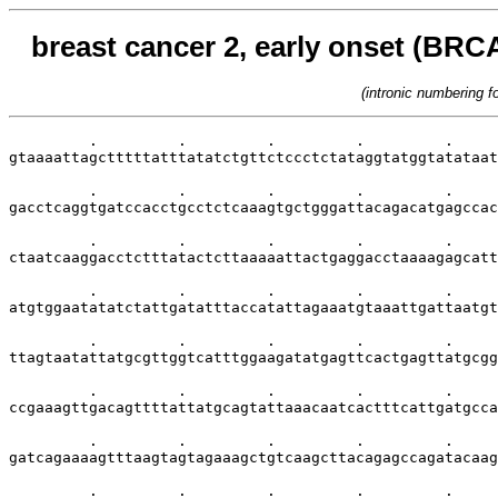
breast cancer 2, early onset (BRCA
(intronic numbering 
         .         .         .         .         .     
gtaaaattagctttttatttatatctgttctccctctataggtatggtatataat
         .         .         .         .         .     
gacctcaggtgatccacctgcctctcaaagtgctgggattacagacatgagccac
         .         .         .         .         .     
ctaatcaaggacctctttatactcttaaaaattactgaggacctaaaagagcatt
         .         .         .         .         .     
atgtggaatatatctattgatatttaccatattagaaatgtaaattgattaatgt
         .         .         .         .         .     
ttagtaatattatgcgttggtcatttggaagatatgagttcactgagttatgcgg
         .         .         .         .         .     
ccgaaagttgacagttttattatgcagtattaaacaatcactttcattgatgcca
         .         .         .         .         .     
gatcagaaaagtttaagtagtagaaagctgtcaagcttacagagccagatacaag
         .         .         .         .         .     