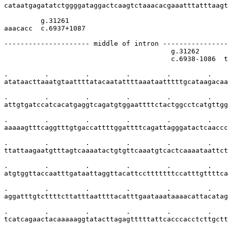
cataatgagatatctggggataggactcaagtctaaacacgaaatttatttaagt
         g.31261

aaacacc  c.6937+1087

--------------------- middle of intron ----------------
                                         g.31262       
                                         c.6938-1086  t
.         .         .         .         .         .    
atataacttaaatgtaattttatacaatattttaaataatttttgcataagacaa
.         .         .         .         .         .    
attgtgatccatcacatgaggtcagatgtggaattttctactggcctcatgttgg
.         .         .         .         .         .    
aaaaagtttcaggtttgtgaccattttggattttcagattagggatactcaaccc
.         .         .         .         .         .    
ttattaagaatgtttagtcaaaatactgtgttcaaatgtcactcaaaataattct
.         .         .         .         .         .    
atgtggttaccaatttgataattaggttacattcctttttttccatttgttttca
.         .         .         .         .         .    
aggatttgtcttttcttatttaattttacatttgaataaataaaacattacatag
.         .         .         .         .         .    
tcatcagaactacaaaaaggtatacttagagtttttattcacccacctcttgctt