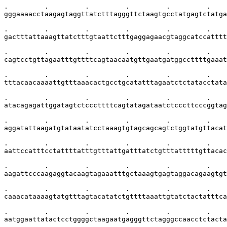
.         .         .         .         .         .    
gggaaaacctaagagtaggttatctttagggttctaagtgcctatgagtctatga
.         .         .         .         .         .    
gactttattaaagttatctttgtaattctttgaggagaacgtaggcatccatttt
.         .         .         .         .         .    
cagtcctgttagaatttgttttcagtaacaatgttgaatgatggccttttgaaat
.         .         .         .         .         .    
tttacaacaaaattgtttaaacactgcctgcatatttagaatctctatacctata
.         .         .         .         .         .    
atacagagattggatagtctcccttttcagtatagataatctcccttcccggtag
.         .         .         .         .         .    
aggatattaagatgtataatatcctaaagtgtagcagcagtctggtatgttacat
.         .         .         .         .         .    
aattccatttcctattttatttgtttattgatttatctgtttatttttgttacac
.         .         .         .         .         .    
aagattcccaagaggtacaagtagaaatttgctaaagtgagtaggacagaagtgt
.         .         .         .         .         .    
caaacataaaagtatgtttagtacatatctgttttaaattgtatctactatttca
.         .         .         .         .         .    
aatggaattatactcctggggctaagaatgagggttctagggccaacctctacta