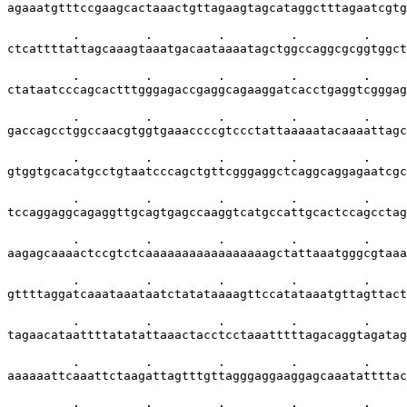
agaaatgtttccgaagcactaaactgttagaagtagcataggctttagaatcgtg
         .         .         .         .         .     
ctcattttattagcaaagtaaatgacaataaaatagctggccaggcgcggtggct
         .         .         .         .         .     
ctataatcccagcactttgggagaccgaggcagaaggatcacctgaggtcgggag
         .         .         .         .         .     
gaccagcctggccaacgtggtgaaaccccgtccctattaaaaatacaaaattagc
         .         .         .         .         .     
gtggtgcacatgcctgtaatcccagctgttcgggaggctcaggcaggagaatcgc
         .         .         .         .         .     
tccaggaggcagaggttgcagtgagccaaggtcatgccattgcactccagcctag
         .         .         .         .         .     
aagagcaaaactccgtctcaaaaaaaaaaaaaaaaagctattaaatgggcgtaaa
         .         .         .         .         .     
gttttaggatcaaataaataatctatataaaagttccatataaatgttagttact
         .         .         .         .         .     
tagaacataattttatatattaaactacctcctaaatttttagacaggtagatag
         .         .         .         .         .     
aaaaaattcaaattctaagattagtttgttagggaggaaggagcaaatattttac
         .         .         .         .         .     