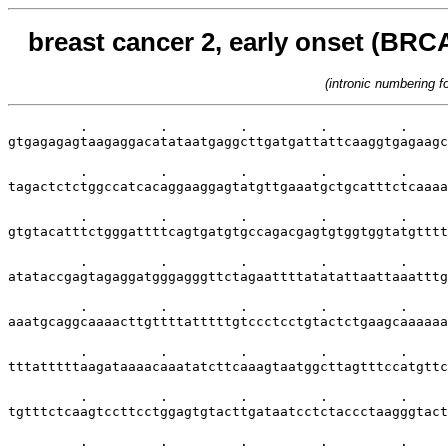
breast cancer 2, early onset (BRCA
(intronic numbering 
         .         .         .         .         .     
gtgagagagtaagaggacatataatgaggcttgatgattattcaaggtgagaagc
         .         .         .         .         .     
tagactctctggccatcacaggaaggagtatgttgaaatgctgcatttctcaaaa
         .         .         .         .         .     
gtgtacatttctgggattttcagtgatgtgccagacgagtgtggtggtatgtttt
         .         .         .         .         .     
atataccgagtagaggatgggagggttctagaattttatatattaattaaatttg
         .         .         .         .         .     
aaatgcaggcaaaacttgttttatttttgtccctcctgtactctgaagcaaaaaa
         .         .         .         .         .     
tttatttttaagataaaacaaatatcttcaaagtaatggcttagtttccatgttc
         .         .         .         .         .     
tgtttctcaagtccttcctggagtgtacttgataatcctctaccctaagggtact
         .         .         .         .         .     