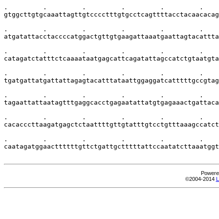
.         .         .         .         .         .    
gtggcttgtgcaaattagttgtcccctttgtgcctcagttttacctacaacacag
.         .         .         .         .         .    
atgatattacctaccccatggactgttgtgaagattaaatgaattagtacattta
.         .         .         .         .         .    
catagatctatttctcaaaataatgagcattcagatattagccatctgtaatgta
.         .         .         .         .         .    
tgatgattatgattattagagtacatttataattggaggatcatttttgccgtag
.         .         .         .         .         .    
tagaattattaatagtttgaggcacctgagaatattatgtgagaaactgattaca
.         .         .         .         .         .    
cacacccttaagatgagctctaattttgttgtatttgtcctgtttaaagccatct
.         .         .         .         .         .    
caatagatggaacttttttgttctgattgctttttattccaatatcttaaatggt
Powere
©2004-2014
L