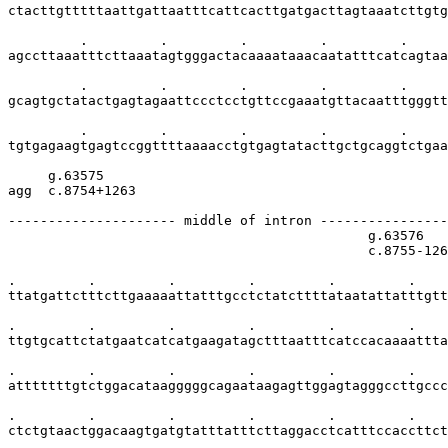
ctacttgtttttaattgattaatttcattcacttgatgacttagtaaatcttgtg
         .         .         .         .         .     
agccttaaatttcttaaatagtgggactacaaaataaacaatatttcatcagtaa
         .         .         .         .         .     
gcagtgctatactgagtagaattccctcctgttccgaaatgttacaatttgggtt
         .         .         .         .         .     
tgtgagaagtgagtccggttttaaaacctgtgagtatacttgctgcaggtctgaa
     g.63575

agg  c.8754+1263

--------------------- middle of intron ----------------
                                             g.63576   
                                             c.8755-126
.         .         .         .         .         .    
ttatgattctttcttgaaaaattatttgcctctatcttttataatattatttgtt
.         .         .         .         .         .    
ttgtgcattctatgaatcatcatgaagatagctttaatttcatccacaaaattta
.         .         .         .         .         .    
atttttttgtctggacataagggggcagaataagagttggagtagggccttgccc
.         .         .         .         .         .    
ctctgtaactggacaagtgatgtatttatttcttaggacctcatttccaccttct