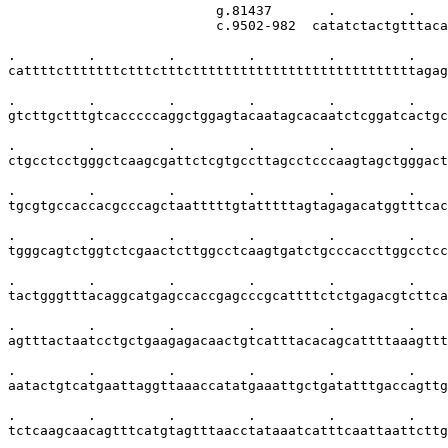
                          g.81437       .         .    
                          c.9502-982  catatctactgtttaca
.         .         .         .         .         .    
cattttctttttttctttctttcttttttttttttttttttttttttttttagag
.         .         .         .         .         .    
gtcttgctttgtcacccccaggctggagtacaatagcacaatctcggatcactgc
.         .         .         .         .         .    
ctgcctcctgggctcaagcgattctcgtgccttagcctcccaagtagctgggact
.         .         .         .         .         .    
tgcgtgccaccacgcccagctaatttttgtatttttagtagagacatggtttcac
.         .         .         .         .         .    
tgggcagtctggtctcgaactcttggcctcaagtgatctgcccaccttggcctcc
.         .         .         .         .         .    
tactgggtttacaggcatgagccaccgagcccgcattttctctgagacgtcttca
.         .         .         .         .         .    
agtttactaatcctgctgaagagacaactgtcatttacacagcattttaaagttt
.         .         .         .         .         .    
aatactgtcatgaattaggttaaaccatatgaaattgctgatatttgaccagttg
.         .         .         .         .         .    
tctcaagcaacagtttcatgtagtttaacctataaatcatttcaattaattcttg