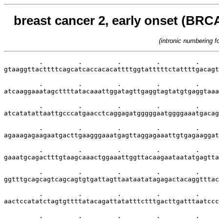
breast cancer 2, early onset (BRCA
(intronic numbering 
         .         .         .         .         .     
gtaaggttacttttcagcatcaccacacattttggtatttttctattttgacagt
         .         .         .         .         .     
atcaaggaaatagcttttatacaaattggatagttgaggtagtatgtgaggtaaa
         .         .         .         .         .     
atcatatattaattgcccatgaacctcaggagatgggggaatggggaaatgacag
         .         .         .         .         .     
agaaagagaagaatgacttgaagggaaatgagttaggagaaattgtgagaaggat
         .         .         .         .         .     
gaaatgcagactttgtaagcaaactggaaattggttacaagaataatatgagtta
         .         .         .         .         .     
ggtttgcagcagtcagcagtgtgattagttaataatatagagactacaggtttac
         .         .         .         .         .     
aactccatatctagtgttttatacagattatatttctttgacttgatttaatccc
         .         .         .         .         .     