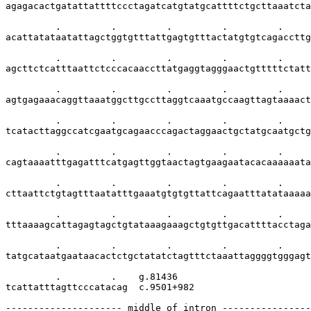
agagacactgatattattttccctagatcatgtatgcattttctgcttaaatcta
         .         .         .         .         .     
acattatataatattagctggtgtttattgagtgtttactatgtgtcagaccttg
         .         .         .         .         .     
agcttctcatttaattctcccacaaccttatgaggtagggaactgtttttctatt
         .         .         .         .         .     
agtgagaaacaggttaaatggcttgccttaggtcaaatgccaagttagtaaaact
         .         .         .         .         .     
tcatacttaggccatcgaatgcagaacccagactaggaactgctatgcaatgctg
         .         .         .         .         .     
cagtaaaatttgagatttcatgagttggtaactagtgaagaatacacaaaaaata
         .         .         .         .         .     
cttaattctgtagtttaatatttgaaatgtgtgttattcagaatttatataaaaa
         .         .         .         .         .     
tttaaaagcattagagtagctgtataaagaaagctgtgttgacattttacctaga
         .         .         .         .         .     
tatgcataatgaataacactctgctatatctagtttctaaattaggggtgggagt
         .         .    g.81436

tcattatttagttcccatacag  c.9501+982

--------------------- middle of intron ----------------