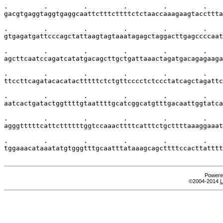
.         .         .         .         .         .    
gacgtgaggtaggtgaggcaattctttcttttctctaaccaaagaagtaccttta
.         .         .         .         .         .    
gtgagatgattcccagctattaagtagtaaatagagctaggacttgagccccaat
.         .         .         .         .         .    
agcttcaatccagatcatatgacagcttgctgattaaactagatgacagagaaga
.         .         .         .         .         .    
ttccttcagatacacatactttttctctgttcccctctccctatcagctagattc
.         .         .         .         .         .    
aatcactgatactggttttgtaattttgcatcggcatgtttgacaattggtatca
.         .         .         .         .         .    
agggtttttcattcttttttggtccaaacttttcatttctgcttttaaaggaaat
.         .         .         .         .         .    
tggaaacataaatatgtgggtttgcaatttataaagcagcttttccacttatttt
Powere
©2004-2014
L