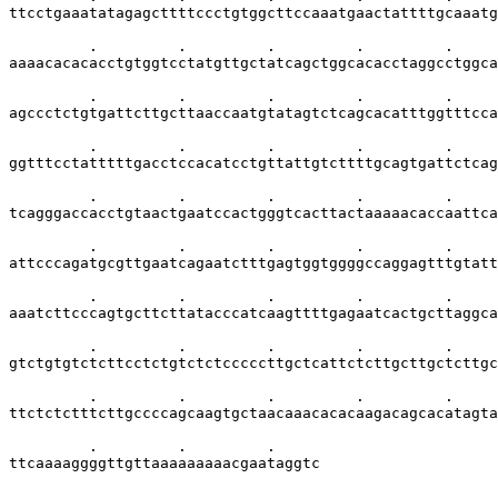
ttcctgaaatatagagcttttccctgtggcttccaaatgaactattttgcaaatg
         .         .         .         .         .     
aaaacacacacctgtggtcctatgttgctatcagctggcacacctaggcctggca
         .         .         .         .         .     
agccctctgtgattcttgcttaaccaatgtatagtctcagcacatttggtttcca
         .         .         .         .         .     
ggtttcctatttttgacctccacatcctgttattgtcttttgcagtgattctcag
         .         .         .         .         .     
tcagggaccacctgtaactgaatccactgggtcacttactaaaaacaccaattca
         .         .         .         .         .     
attcccagatgcgttgaatcagaatctttgagtggtggggccaggagtttgtatt
         .         .         .         .         .     
aaatcttcccagtgcttcttatacccatcaagttttgagaatcactgcttaggca
         .         .         .         .         .     
gtctgtgtctcttcctctgtctctcccccttgctcattctcttgcttgctcttgc
         .         .         .         .         .     
ttctctctttcttgccccagcaagtgctaacaaacacacaagacagcacatagta
         .         .         .                         
ttcaaaaggggttgttaaaaaaaaacgaataggtc                    