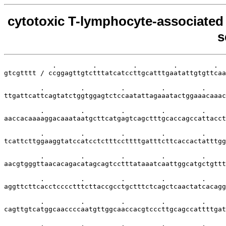
cytotoxic T-lymphocyte-associated
s
            .         .         .         .         .  
gtcgtttt / ccggagttgtctttatcatccttgcatttgaatattgtgttcaa
         .         .         .         .         .     
ttgattcattcagtatctggtggagtctccaatattagaaatactggaaacaaac
         .         .         .         .         .     
aaccacaaaaggacaaataatgcttcatgagtcagctttgcaccagccattacct
         .         .         .         .         .     
tcattcttggaaggtatccatcctctttccttttgatttcttcaccactatttgg
         .         .         .         .         .     
aacgtgggttaacacagacatagcagtcctttataaatcaattggcatgctgttt
         .         .         .         .         .     
aggttcttcacctcccctttcttaccgcctgctttctcagctcaactatcacagg
         .         .         .         .         .     
cagttgtcatggcaaccccaatgttggcaaccacgtcccttgcagccattttgat
         .         .         .         .         .     