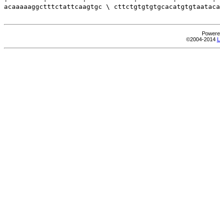
acaaaaaggctttctattcaagtgc \ cttctgtgtgtgcacatgtgtaataca
Powere
©2004-2014
L