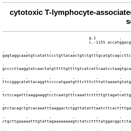
cytotoxic T-lymphocyte-associate
s
                                     g.1          .    
                                     c.-1155 accatggacg
.         .         .         .         .         .    
gagtaggcaaatgtcatattccctgttacaactgtctgtttgcatgtcagccttc
.         .         .         .         .         .    
gccccttaaggtatcaactatgtttttgttttgtcatcattcaatcctaagtgca
.         .         .         .         .         .    
ttccgggcatattacaggttccccatgaatgtttctttctttattaaaatgtatg
.         .         .         .         .         .    
tctccagatttaaggaaggtcctcaatgtttcaaattctttttgttagatcattg
.         .         .         .         .         .    
gtctacagctgtcacaaatttaaggactctggttatatttaatcttcacttttga
.         .         .         .         .         .    
ctgcttgaaaaatttgtattagaaaaaaaagtctatccttttatggacggctcta
.         .         .         .         .         .    