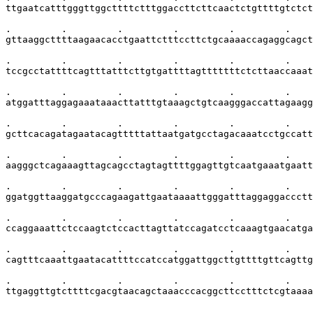
ttgaatcatttgggttggcttttctttggaccttcttcaactctgttttgtctct
.         .         .         .         .         .    
gttaaggcttttaagaacacctgaattctttccttctgcaaaaccagaggcagct
.         .         .         .         .         .    
tccgcctattttcagtttatttcttgtgattttagtttttttctcttaaccaaat
.         .         .         .         .         .    
atggatttaggagaaataaacttatttgtaaagctgtcaagggaccattagaagg
.         .         .         .         .         .    
gcttcacagatagaatacagtttttattaatgatgcctagacaaatcctgccatt
.         .         .         .         .         .    
aagggctcagaaagttagcagcctagtagttttggagttgtcaatgaaatgaatt
.         .         .         .         .         .    
ggatggttaaggatgcccagaagattgaataaaattgggatttaggaggaccctt
.         .         .         .         .         .    
ccaggaaattctccaagtctccacttagttatccagatcctcaaagtgaacatga
.         .         .         .         .         .    
cagtttcaaattgaatacattttccatccatggattggcttgttttgttcagttg
.         .         .         .         .         .    
ttgaggttgtcttttcgacgtaacagctaaacccacggcttcctttctcgtaaaa
.         .         .            .         .         . 