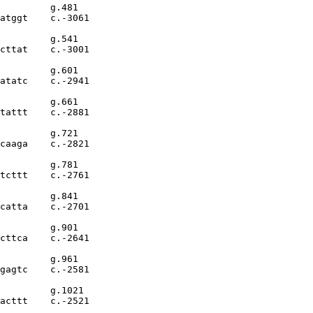
         g.481

atggt    c.-3061

         g.541

cttat    c.-3001

         g.601

atatc    c.-2941

         g.661

tattt    c.-2881

         g.721

caaga    c.-2821

         g.781

tcttt    c.-2761

         g.841

catta    c.-2701

         g.901

cttca    c.-2641

         g.961

gagtc    c.-2581

         g.1021

acttt    c.-2521
