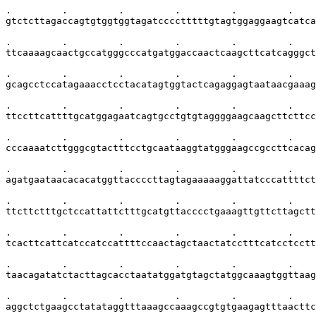
.         .         .         .         .         .    
gtctcttagaccagtgtggtggtagatcccctttttgtagtggaggaagtcatca
.         .         .         .         .         .    
ttcaaaagcaactgccatgggcccatgatggaccaactcaagcttcatcagggct
.         .         .         .         .         .    
gcagcctccatagaaacctcctacatagtggtactcagaggagtaataacgaaag
.         .         .         .         .         .    
ttccttcattttgcatggagaatcagtgcctgtgtaggggaagcaagcttcttcc
.         .         .         .         .         .    
cccaaaatcttgggcgtactttcctgcaataaggtatgggaagccgccttcacag
.         .         .         .         .         .    
agatgaataacacacatggttaccccttagtagaaaaaggattatcccattttct
.         .         .         .         .         .    
ttcttctttgctccattattctttgcatgttacccctgaaagttgttcttagctt
.         .         .         .         .         .    
tcacttcattcatccatccattttccaactagctaactatcctttcatcctcctt
.         .         .         .         .         .    
taacagatatctacttagcacctaatatggatgtagctatggcaaagtggttaag
.         .         .         .         .         .    
aggctctgaagcctatataggtttaaagccaaagccgtgtgaagagtttaacttc