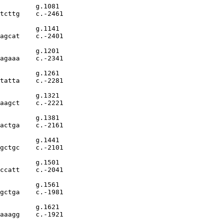
         g.1081

tcttg    c.-2461

         g.1141

agcat    c.-2401

         g.1201

agaaa    c.-2341

         g.1261

tatta    c.-2281

         g.1321

aagct    c.-2221

         g.1381

actga    c.-2161

         g.1441

gctgc    c.-2101

         g.1501

ccatt    c.-2041

         g.1561

gctga    c.-1981

         g.1621

aaagg    c.-1921
