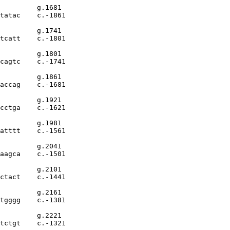
         g.1681

tatac    c.-1861

         g.1741

tcatt    c.-1801

         g.1801

cagtc    c.-1741

         g.1861

accag    c.-1681

         g.1921

cctga    c.-1621

         g.1981

atttt    c.-1561

         g.2041

aagca    c.-1501

         g.2101

ctact    c.-1441

         g.2161

tgggg    c.-1381

         g.2221

tctgt    c.-1321
