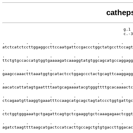
cathep
                                                   g.1 
                                                   c.-3
.         .         .         .         .         .    
atctcatctccttggaggccttccaatgattccgaccctggctatgccttccagt
.         .         .         .         .         .    
ttctgtgccaccatgtggtgaaaagatcaaaggtatgtggcagcatgccaggagg
.         .         .         .         .         .    
gaagccaaactttaaatggtgcatactcctggagccctactgcagttcaaggagg
.         .         .         .         .         .    
aacatcattatagtgaattttaatgcagaaaatacgtgggttttgcacaaaactc
.         .         .         .         .         .    
ctcagaatgttaaggtgaaatttccaagcatgcagctagtatccctggtgattgc
.         .         .         .         .         .    
ctctggtgggaaatgctgagattcagtgctcgaaggtgctcaaagagaactcggt
.         .         .         .         .         .    
agatctaagttttaagcatgactccatcacttgccagctgtgtgaccttggacac