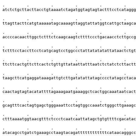
.         .         .         .         .         .    
atctctgcttacttacctgtaaaatctagatggtagtagtactttcctcataggg
.         .         .         .         .         .    
ttagttacttcatgtaaaaatagcaaaagttaggtattatggtcattgctaagca
.         .         .         .         .         .    
accccacaacttggctctttctcaagcaagtcttttccctgacaacctcttgccg
.         .         .         .         .         .    
tctttcctaccttcctcatgcagtcctggccctattatatatattataactctgt
.         .         .         .         .         .    
ttcttcactgttcttcactctgttgttataattatttaatctctatctcttactt
.         .         .         .         .         .    
taagcttcatgaggataaagattgtcttgatatattatagcccctatagcctaca
.         .         .         .         .         .    
caactagtagtacatattttagaaagaatgaaaggctcactggcaaataatcact
.         .         .         .         .         .    
gcagtttcactagtgagctgggaaattcctagtggccaaatctgggcttgaaagc
.         .         .         .         .         .    
ctttaaaatggtaacgtttctccctcaatcaattatagctgtgttttcgacatac
.         .         .         .         .         .    
atacagcctgatctgaaagcctaagtacagattttttttttttcataacagggcc