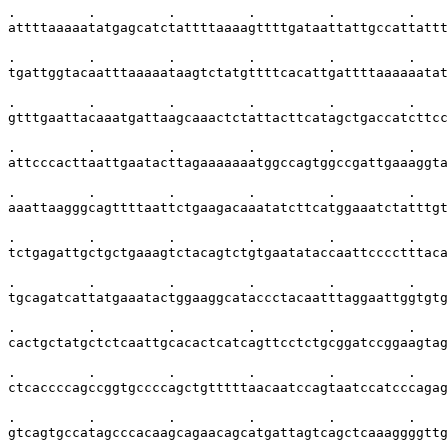
.         .         .         .         .         .    
attttaaaaatatgagcatctattttaaaagttttgataattattgccattattt
.         .         .         .         .         .    
tgattggtacaatttaaaaataagtctatgttttcacattgattttaaaaaatat
.         .         .         .         .         .    
gtttgaattacaaatgattaagcaaactctattacttcatagctgaccatcttcc
.         .         .         .         .         .    
attcccacttaattgaatacttagaaaaaaatggccagtggccgattgaaaggta
.         .         .         .         .         .    
aaattaagggcagttttaattctgaagacaaatatcttcatggaaatctatttgt
.         .         .         .         .         .    
tctgagattgctgctgaaagtctacagtctgtgaatataccaattcccctttaca
.         .         .         .         .         .    
tgcagatcattatgaaatactggaaggcataccctacaatttaggaattggtgtg
.         .         .         .         .         .    
cactgctatgctctcaattgcacactcatcagttcctctgcggatccggaagtag
.         .         .         .         .         .    
ctcaccccagccggtgccccagctgtttttaacaatccagtaatccatcccagag
.         .         .         .         .         .    
gtcagtgccatagcccacaagcagaacagcatgattagtcagctcaaaggggttg