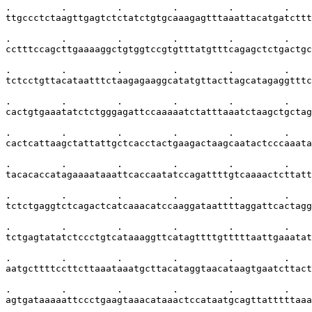
.         .         .         .         .         .    
ttgccctctaagttgagtctctatctgtgcaaagagtttaaattacatgatcttt
.         .         .         .         .         .    
cctttccagcttgaaaaggctgtggtccgtgtttatgtttcagagctctgactgc
.         .         .         .         .         .    
tctcctgttacataatttctaagagaaggcatatgttacttagcatagaggtttc
.         .         .         .         .         .    
cactgtgaaatatctctgggagattccaaaaatctatttaaatctaagctgctag
.         .         .         .         .         .    
cactcattaagctattattgctcacctactgaagactaagcaatactcccaaata
.         .         .         .         .         .    
tacacaccatagaaaataaattcaccaatatccagattttgtcaaaactcttatt
.         .         .         .         .         .    
tctctgaggtctcagactcatcaaacatccaaggataattttaggattcactagg
.         .         .         .         .         .    
tctgagtatatctccctgtcataaaggttcatagttttgtttttaattgaaatat
.         .         .         .         .         .    
aatgcttttccttcttaaataaatgcttacataggtaacataagtgaatcttact
.         .         .         .         .         .    
agtgataaaaattccctgaagtaaacataaactccataatgcagttatttttaaa