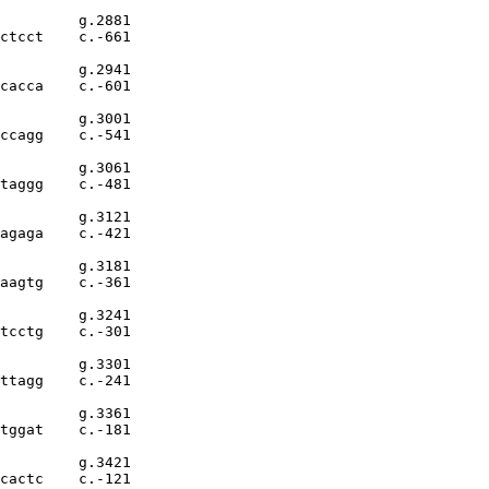
         g.2881

ctcct    c.-661

         g.2941

cacca    c.-601

         g.3001

ccagg    c.-541

         g.3061

taggg    c.-481

         g.3121

agaga    c.-421

         g.3181

aagtg    c.-361

         g.3241

tcctg    c.-301

         g.3301

ttagg    c.-241

         g.3361

tggat    c.-181

         g.3421

cactc    c.-121
