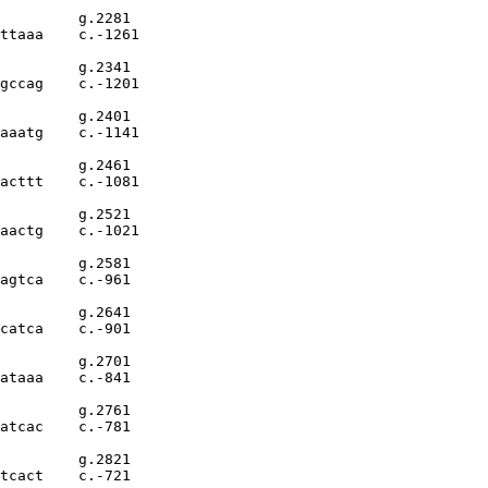
         g.2281

ttaaa    c.-1261

         g.2341

gccag    c.-1201

         g.2401

aaatg    c.-1141

         g.2461

acttt    c.-1081

         g.2521

aactg    c.-1021

         g.2581

agtca    c.-961

         g.2641

catca    c.-901

         g.2701

ataaa    c.-841

         g.2761

atcac    c.-781

         g.2821

tcact    c.-721
