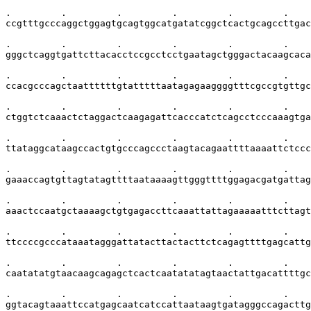
.         .         .         .         .         .    
ccgtttgcccaggctggagtgcagtggcatgatatcggctcactgcagccttgac
.         .         .         .         .         .    
gggctcaggtgattcttacacctccgcctcctgaatagctgggactacaagcaca
.         .         .         .         .         .    
ccacgcccagctaattttttgtatttttaatagagaaggggtttcgccgtgttgc
.         .         .         .         .         .    
ctggtctcaaactctaggactcaagagattcacccatctcagcctcccaaagtga
.         .         .         .         .         .    
ttataggcataagccactgtgcccagccctaagtacagaattttaaaattctccc
.         .         .         .         .         .    
gaaaccagtgttagtatagttttaataaaagttgggttttggagacgatgattag
.         .         .         .         .         .    
aaactccaatgctaaaagctgtgagaccttcaaattattagaaaaatttcttagt
.         .         .         .         .         .    
ttccccgcccataaatagggattatacttactacttctcagagttttgagcattg
.         .         .         .         .         .    
caatatatgtaacaagcagagctcactcaatatatagtaactattgacattttgc
.         .         .         .         .         .    
ggtacagtaaattccatgagcaatcatccattaataagtgatagggccagacttg