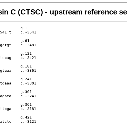
sin C (CTSC) - upstream reference s
         g.1

541 t    c.-3541

         g.61

gctgt    c.-3481

         g.121

tccag    c.-3421

         g.181

gtaaa    c.-3361

         g.241

tgaaa    c.-3301

         g.301

agata    c.-3241

         g.361

ttcga    c.-3181

         g.421

atctc    c.-3121
