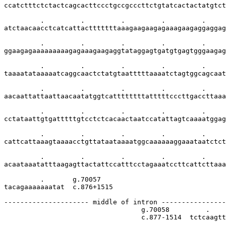
ccatctttctctactcagcacttccctgccgcccttctgtatcactactatgtct
         .         .         .         .         .     
atctaacaacctcatcattactttttttaaagaagaagagaaagaagaggaggag
         .         .         .         .         .     
ggaagagaaaaaaaaagagaaagaagaggtataggagtgatgtgagtgggaagag
         .         .         .         .         .     
taaaatataaaaatcaggcaactctatgtaatttttaaaatctagtggcagcaat
         .         .         .         .         .     
aacaattattaattaacaatatggtcattttttttatttttcccttgaccttaaa
         .         .         .         .         .     
cctataattgtgatttttgtcctctcacaactaatccatattagtcaaaatggag
         .         .         .         .         .     
cattcattaaagtaaaacctgttataataaaatggcaaaaaaggaaataatctct
         .         .         .         .         .     
acaataaatatttaagagttactattccatttcctagaaatccttcattcttaaa
         .       g.70057

tacagaaaaaaatat  c.876+1515

--------------------- middle of intron ----------------
                                  g.70058         .    
                                  c.877-1514  tctcaagtt