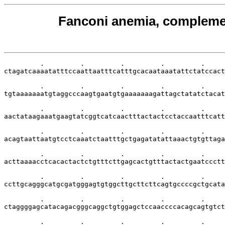
Fanconi anemia, complemen
         .         .         .         .         .     
ctagatcaaaatatttccaattaatttcatttgcacaataaatattctatccact
         .         .         .         .         .     
tgtaaaaaaatgtaggcccaagtgaatgtgaaaaaaagattagctatatctacat
         .         .         .         .         .     
aactataagaaatgaagtatcggtcatcaactttactactcctaccaatttcatt
         .         .         .         .         .     
acagtaattaatgtcctcaaatctaatttgctgagatatattaaactgtgttaga
         .         .         .         .         .     
acttaaaacctcacactactctgtttcttgagcactgtttactactgaatccctt
         .         .         .         .         .     
ccttgcagggcatgcgatgggagtgtggcttgcttcttcagtgccccgctgcata
         .         .         .         .         .     
ctaggggagcatacagacgggcaggctgtggagctccaaccccacagcagtgtct
         .         .         .         .         .     