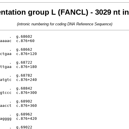
tation group L (FANCL) - 3029 nt in
(intronic numbering for coding DNA Reference Sequence)
    .  g.68602

aaaac  c.876+60

    .  g.68662

ctgaa  c.876+120

    .  g.68722

ttgaa  c.876+180

    .  g.68782

atgtc  c.876+240

    .  g.68842

gtccc  c.876+300

    .  g.68902

aacct  c.876+360

    .  g.68962

agggg  c.876+420

    .  g.69022
