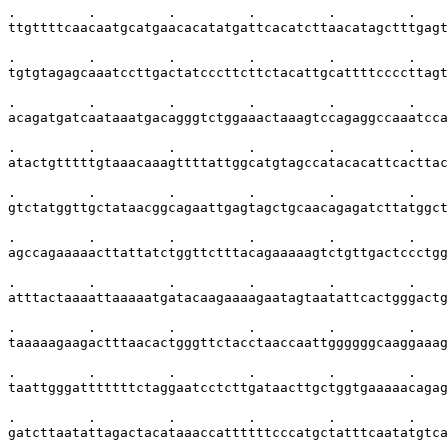
.         .         .         .         .         .    
ttgttttcaacaatgcatgaacacatatgattcacatcttaacatagctttgagt
.         .         .         .         .         .    
tgtgtagagcaaatccttgactatcccttcttctacattgcattttccccttagt
.         .         .         .         .         .    
acagatgatcaataaatgacagggtctggaaactaaagtccagaggccaaatcca
.         .         .         .         .         .    
atactgtttttgtaaacaaagttttattggcatgtagccatacacattcacttac
.         .         .         .         .         .    
gtctatggttgctataacggcagaattgagtagctgcaacagagatcttatggct
.         .         .         .         .         .    
agccagaaaaacttattatctggttctttacagaaaaagtctgttgactccctgg
.         .         .         .         .         .    
atttactaaaattaaaaatgatacaagaaaagaatagtaatattcactgggactg
.         .         .         .         .         .    
taaaaagaagactttaacactgggttctacctaaccaattggggggcaaggaaag
.         .         .         .         .         .    
taattgggatttttttctaggaatcctcttgataacttgctggtgaaaaacagag
.         .         .         .         .         .    
gatcttaatattagactacataaaccattttttcccatgctatttcaatatgtca