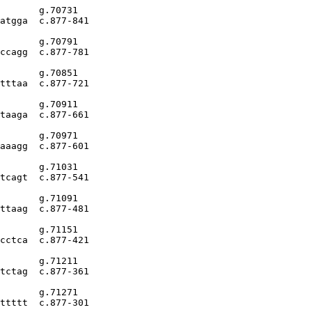
       g.70731

atgga  c.877-841

       g.70791

ccagg  c.877-781

       g.70851

tttaa  c.877-721

       g.70911

taaga  c.877-661

       g.70971

aaagg  c.877-601

       g.71031

tcagt  c.877-541

       g.71091

ttaag  c.877-481

       g.71151

cctca  c.877-421

       g.71211

tctag  c.877-361

       g.71271

ttttt  c.877-301
