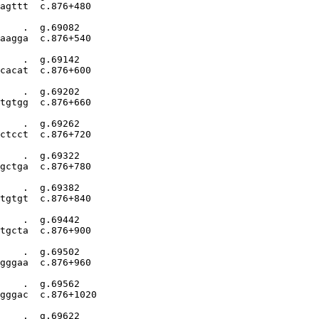
agttt  c.876+480

    .  g.69082

aagga  c.876+540

    .  g.69142

cacat  c.876+600

    .  g.69202

tgtgg  c.876+660

    .  g.69262

ctcct  c.876+720

    .  g.69322

gctga  c.876+780

    .  g.69382

tgtgt  c.876+840

    .  g.69442

tgcta  c.876+900

    .  g.69502

gggaa  c.876+960

    .  g.69562

gggac  c.876+1020

    .  g.69622
