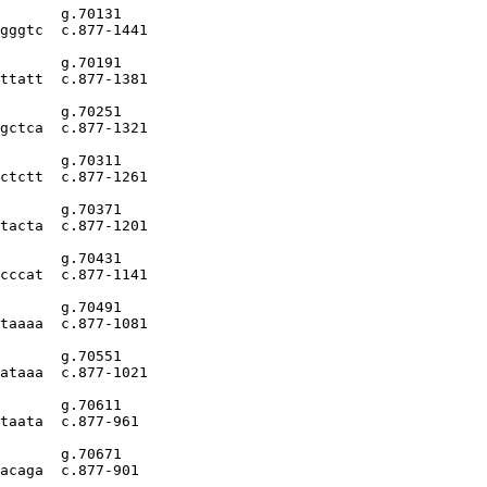
       g.70131

gggtc  c.877-1441

       g.70191

ttatt  c.877-1381

       g.70251

gctca  c.877-1321

       g.70311

ctctt  c.877-1261

       g.70371

tacta  c.877-1201

       g.70431

cccat  c.877-1141

       g.70491

taaaa  c.877-1081

       g.70551

ataaa  c.877-1021

       g.70611

taata  c.877-961

       g.70671

acaga  c.877-901
