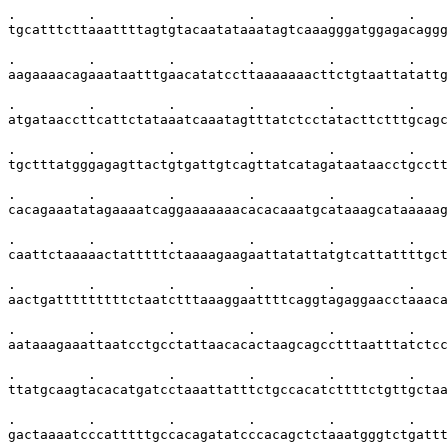
.         .         .         .         .         .    
tgcatttcttaaattttagtgtacaatataaatagtcaaagggatggagacaggg
.         .         .         .         .         .    
aagaaaacagaaataatttgaacatatccttaaaaaaacttctgtaattatattg
.         .         .         .         .         .    
atgataaccttcattctataaatcaaatagtttatctcctatacttctttgcagc
.         .         .         .         .         .    
tgctttatgggagagttactgtgattgtcagttatcatagataataacctgcctt
.         .         .         .         .         .    
cacagaaatatagaaaatcaggaaaaaaacacacaaatgcataaagcataaaaag
.         .         .         .         .         .    
caattctaaaaactatttttctaaaagaagaattatattatgtcattattttgct
.         .         .         .         .         .    
aactgatttttttttctaatctttaaaggaattttcaggtagaggaacctaaaca
.         .         .         .         .         .    
aataaagaaattaatcctgcctattaacacactaagcagcctttaatttatctcc
.         .         .         .         .         .    
ttatgcaagtacacatgatcctaaattatttctgccacatcttttctgttgctaa
.         .         .         .         .         .    
gactaaaatcccatttttgccacagatatcccacagctctaaatgggtctgattt