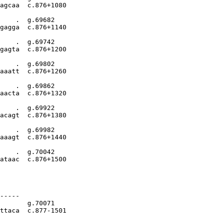
agcaa  c.876+1080

    .  g.69682

gagga  c.876+1140

    .  g.69742

gagta  c.876+1200

    .  g.69802

aaatt  c.876+1260

    .  g.69862

aacta  c.876+1320

    .  g.69922

acagt  c.876+1380

    .  g.69982

aaagt  c.876+1440

    .  g.70042

ataac  c.876+1500

-----

       g.70071

ttaca  c.877-1501
