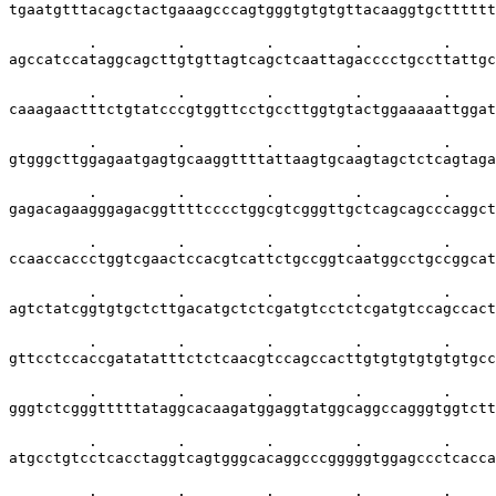
tgaatgtttacagctactgaaagcccagtgggtgtgtgttacaaggtgctttttt
         .         .         .         .         .     
agccatccataggcagcttgtgttagtcagctcaattagacccctgccttattgc
         .         .         .         .         .     
caaagaactttctgtatcccgtggttcctgccttggtgtactggaaaaattggat
         .         .         .         .         .     
gtgggcttggagaatgagtgcaaggttttattaagtgcaagtagctctcagtaga
         .         .         .         .         .     
gagacagaagggagacggttttcccctggcgtcgggttgctcagcagcccaggct
         .         .         .         .         .     
ccaaccaccctggtcgaactccacgtcattctgccggtcaatggcctgccggcat
         .         .         .         .         .     
agtctatcggtgtgctcttgacatgctctcgatgtcctctcgatgtccagccact
         .         .         .         .         .     
gttcctccaccgatatatttctctcaacgtccagccacttgtgtgtgtgtgtgcc
         .         .         .         .         .     
gggtctcgggtttttataggcacaagatggaggtatggcaggccagggtggtctt
         .         .         .         .         .     
atgcctgtcctcacctaggtcagtgggcacaggcccgggggtggagccctcacca
         .         .         .         .         .     