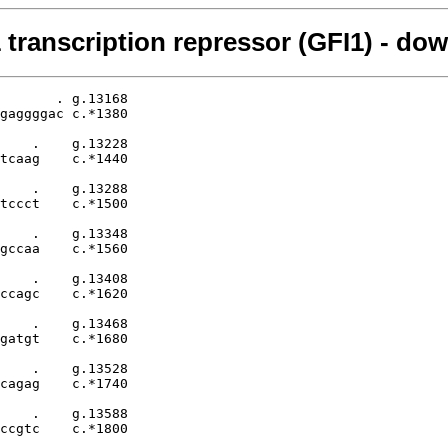
 transcription repressor (GFI1) - d
   g.16348
gcattctcctgagatagctattggcatatttacttgctcatctactctccatctctcagc    c.*4560

         .         .         .         .         .         .    g.16408
taaactataatcttcatgtgggcatgctgtcaaggacctgatgtgttataagattcttaa    c.*4620

         .         .         .         .         .         .    g.16468
gtacttggcacctggaagttagccaacaaatatttattaatgaatgaatgaataaatagc    c.*4680

         .         .         .         .         .         .    g.16528
ggcggtggggcatggtggctcacgcctgtaatcccagcactttgggaggcccaggctggt    c.*4740

         .         .         .         .         .         .    g.16588
ggatcacttgaggccaggagttcgtgaccagcctggctaacgtggcgaaatcccgtctct    c.*4800

         .         .         .         .         .         .    g.16648
actaagaacacaaaaattagctgtgctgtagtggcatgcgcctgtaatcccagctactta    c.*4860

         .         .         .         .         .         .    g.16708
ggaggctgaggcacgagaatcactttaacctgacagggggaggttgcagtgagctgagat    c.*4920

         .         .         .         .         .         .    g.16768
tgtgcaactgccctccagcctgggcaacagagccagactctgaaagaaaagaaaagaaaa    c.*4980

         .         .         .         .         .         .    g.16828
aagaaaagaaaagaaaggaaggaaggaaagaatgaatagcggggtgaatatgctactaga    c.*5040

         .         .         .         .         .         .    g.16888
tgctctaaatgagctgagattcctgccttttcagtcgagaggggtcaatgcaaattaagt    c.*5100

         .         .         .         .         .         .    g.16948
gacaaccatttggtgaaaagaataggcacaaagaaacagagctagtaagtctgatatatc    c.*5160

         .         .         .         .         .         .    g.17008
agcagcacgaatcagtgcatacaaacctacctcaagcccaaagtaacaatgaggatcaca    c.*5220

         .         .         .         .         .         .    g.17068
ctctcgaggctcacagtggtgtgacaccaaaatccagggctgcctcaaggcctgagccgg    c.*5280

         .         .         .         .         .         .    g.17128
ccacaatcctcctttccctacacacctgcaccagggcaaggggacgcagcggagggcttg    c.*5340

         .         .         .         .         .         .    g.17188
ggggaggaaactgggggaagtcgaggagaaaacttccaggcagagagtggctggtgctgc    c.*5400

         .         .         .         .         .         .    g.17248
accgaggagatgcagaagatccccgagcagggccgcgcgcggcggtgcgccccgcgctta    c.*5