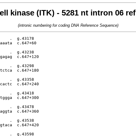
ell kinase (ITK) - 5281 nt intron 06 
(intronic numbering for coding DNA Reference Sequence)
tacaa  c.648-1981

.         .         .         .         .         .           g.46479
ctatgagagttaccatttgtgtagatgacccagctttgggtggcatatgctattcaaaag  c.648-1921

.         .         .         .         .         .           g.46539
caaaatattatttgatgcattaatataattgtaaaagtatagtatggcaaaagtagacat  c.648-1861

.         .         .         .         .         .           g.46599
aattaagggaattccaagagtgatacagaaggaatggcaaatttcagaataagctgactt  c.648-1801

.         .         .         .         .         .           g.46659
tcttccgttggaatggctgccttgagcactgtatgaaggatgattctgagggcagatgtc  c.648-1741

.         .         .         .         .         .           g.46719
caattctccaaagaaagtatgccatgattgattagcaatgtctgccagaggagtaaaata  c.648-1681

.         .         .         .         .         .           g.46779
taagatgatcatcctgtatttggcacctacagtcttgatttcttcactcttcacaactct  c.648-1621

.         .         .         .         .         .           g.46839
gaactgattacacatttcccataaacataatcactagattgaaaattggccttattataa  c.648-1561

.         .         .         .         .         .           g.46899
gaaaattaaaacatgttatggaataaagagcaataaactatcaggcatctttttttgttt  c.648-1501

.         .         .         .         .         .           g.46959
tgttttgtttttttgtttttttgagacagagtcttgctctgtcacccaggccagagtgca  c.648-1441

.         .         .         .         .         .           g.47019
gtggcacgatctcagctcatggcaacctccacaccactgcccccacccgccaccacccag  c.648-1381

.         .         .         .         .         .           g.47079
gttaggtgagtctcatgcctcaatctcccaagtagctgagactacaggtgcatgccacca  c.648-1321

.         .         .         .         .         .           g.47139
cacctggctaatttttatatattttctagagacagggtttcaccatgttgcccaggtttg  c.648-1261

.         .         .         .         .         .           g.47199
tctcaaactcctgagctcaagtgatccacccacctcagcctcccaaagtactaggattac  c.648-1201

.         .         .         .         .         .           g.47259
aggtgtgagccaccacacccagcctatcagtcatctttttacagattgacagagtatgga  c.648-