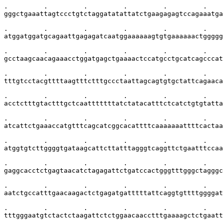
.         .         .         .         .         .    
gggctgaaattagtccctgtctaggatatattatctgaagagagtccagaaatga
.         .         .         .         .         .    
atggatggatgcagaattgagagatcaatggaaaaaagtgtgaaaaaactggggg
.         .         .         .         .         .    
gcctaagcaacagaaacctggatgagctgaaaactccatgcctgcatcagcccat
.         .         .         .         .         .    
tttgtcctacgttttaagtttctttgccctaattagcagtgtgctattcagaaca
.         .         .         .         .         .    
acctctttgtactttgctcaatttttttatctatacatttctcatctgtgtatta
.         .         .         .         .         .    
atcattctgaaaccatgtttcagcatcggcacattttcaaaaaaattttcactaa
.         .         .         .         .         .    
atggtgtcttggggtgataagcattcttatttagggtcaggttctgaatttccaa
.         .         .         .         .         .    
gaggcacctctgagtaacatctagagattctgatccactgggtttgggctagggc
.         .         .         .         .         .    
aatctgccatttgaacaagactctgagatgatttttattcaggtgttttggggat
.         .         .         .         .         .    
tttgggaatgtctactctaagattctctggaacaacctttgaaaagctctgaatt