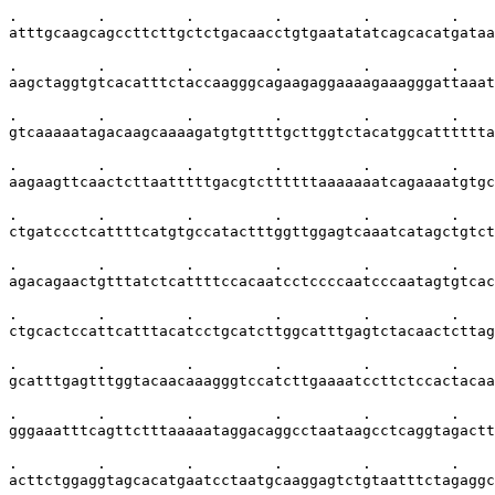
.         .         .         .         .         .    
atttgcaagcagccttcttgctctgacaacctgtgaatatatcagcacatgataa
.         .         .         .         .         .    
aagctaggtgtcacatttctaccaagggcagaagaggaaaagaaagggattaaat
.         .         .         .         .         .    
gtcaaaaatagacaagcaaaagatgtgttttgcttggtctacatggcatttttta
.         .         .         .         .         .    
aagaagttcaactcttaatttttgacgtcttttttaaaaaaatcagaaaatgtgc
.         .         .         .         .         .    
ctgatccctcattttcatgtgccatactttggttggagtcaaatcatagctgtct
.         .         .         .         .         .    
agacagaactgtttatctcattttccacaatcctccccaatcccaatagtgtcac
.         .         .         .         .         .    
ctgcactccattcatttacatcctgcatcttggcatttgagtctacaactcttag
.         .         .         .         .         .    
gcatttgagtttggtacaacaaagggtccatcttgaaaatccttctccactacaa
.         .         .         .         .         .    
gggaaatttcagttctttaaaaataggacaggcctaataagcctcaggtagactt
.         .         .         .         .         .    
acttctggaggtagcacatgaatcctaatgcaaggagtctgtaatttctagaggc