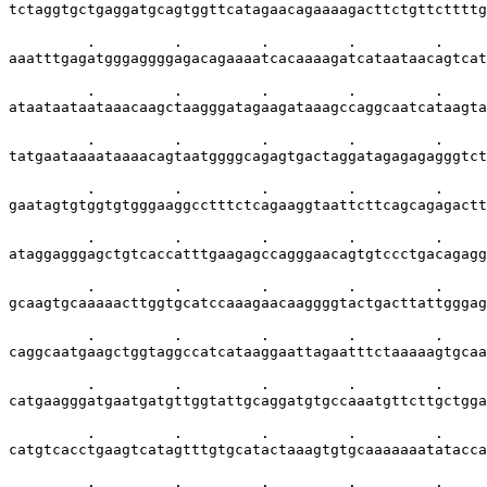
tctaggtgctgaggatgcagtggttcatagaacagaaaagacttctgttcttttg
         .         .         .         .         .     
aaatttgagatgggaggggagacagaaaatcacaaaagatcataataacagtcat
         .         .         .         .         .     
ataataataataaacaagctaagggatagaagataaagccaggcaatcataagta
         .         .         .         .         .     
tatgaataaaataaaacagtaatggggcagagtgactaggatagagagagggtct
         .         .         .         .         .     
gaatagtgtggtgtgggaaggcctttctcagaaggtaattcttcagcagagactt
         .         .         .         .         .     
ataggagggagctgtcaccatttgaagagccagggaacagtgtccctgacagagg
         .         .         .         .         .     
gcaagtgcaaaaacttggtgcatccaaagaacaaggggtactgacttattgggag
         .         .         .         .         .     
caggcaatgaagctggtaggccatcataaggaattagaatttctaaaaagtgcaa
         .         .         .         .         .     
catgaagggatgaatgatgttggtattgcaggatgtgccaaatgttcttgctgga
         .         .         .         .         .     
catgtcacctgaagtcatagtttgtgcatactaaagtgtgcaaaaaaatatacca
         .         .         .         .         .     