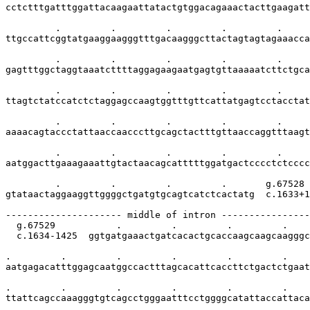
cctctttgatttggattacaagaattatactgtggacagaaactacttgaagatt
         .         .         .         .         .     
ttgccattcggtatgaaggaagggtttgacaagggcttactagtagtagaaacca
         .         .         .         .         .     
gagtttggctaggtaaatcttttaggagaagaatgagtgttaaaaatcttctgca
         .         .         .         .         .     
ttagtctatccatctctaggagccaagtggtttgttcattatgagtcctacctat
         .         .         .         .         .     
aaaacagtaccctattaaccaacccttgcagctactttgttaaccaggtttaagt
         .         .         .         .         .     
aatggacttgaaagaaattgtactaacagcatttttggatgactcccctctcccc
         .         .         .         .       g.67528

gtataactaggaaggttggggctgatgtgcagtcatctcactatg  c.1633+1
--------------------- middle of intron ----------------
  g.67529           .         .         .         .    
  c.1634-1425  ggtgatgaaactgatcacactgcaccaagcaagcaagggc
.         .         .         .         .         .    
aatgagacatttggagcaatggccactttagcacattcaccttctgactctgaat
.         .         .         .         .         .    
ttattcagccaaagggtgtcagcctgggaatttcctggggcatattaccattaca