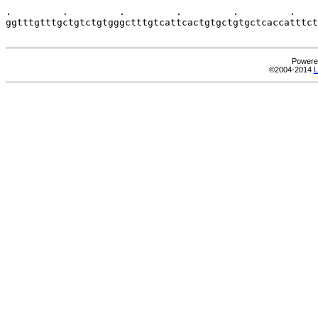
.         .         .         .         .         .    
ggtttgtttgctgtctgtgggctttgtcattcactgtgctgtgctcaccatttct
Powere
©2004-2014
L