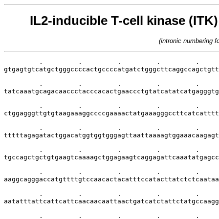
IL2-inducible T-cell kinase (ITK
(intronic numbering 
         .         .         .         .         .     
gtgagtgtcatgctgggccccactgccccatgatctgggcttcaggccagctgtt
         .         .         .         .         .     
tatcaaatgcagacaaccctacccacactgaaccctgtatcatatcatgagggtg
         .         .         .         .         .     
ctggagggttgtgtaagaaaggccccgaaaactatgaaagggccttcatcatttt
         .         .         .         .         .     
tttttagagatactggacatggtggtgggagttaattaaaagtggaaacaagagt
         .         .         .         .         .     
tgccagctgctgtgaagtcaaaagctggagaagtcaggagattcaaatatgagcc
         .         .         .         .         .     
aaggcagggaccatgttttgtccaacactacatttccatacttatctctcaataa
         .         .         .         .         .     
aatatttattcattcattcaacaacaattaactgatcatctattctatgccaagg
         .         .         .         .         .     