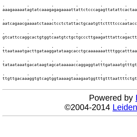
.         .         .         .         .         .    
aaagaaaaatagtatcaaagagagaaaattattctcccagagttatattcactaa
.         .         .         .         .         .    
aatcagaacgaaaatctaaactcctctattactgcaatgttcttttcccaatacc
.         .         .         .         .         .    
gtcattccaggcactgtggtcaatgtctgctgcccttgaagatttattcagactt
.         .         .         .         .         .    
ttaataaatgacttgataaggatataagcacctgcaaaaaaattttggcatttaa
.         .         .         .         .         .    
tataataaatgacataagtagcataaaaaccaggaggtatttgataaatgtttgt
.         .         .         .         .         .    
ttgttgacaaaggtgtcagtggtaaaagtaaagaatggtttgtttaattttctgt
Powered by
©2004-2014
Leiden