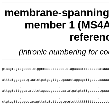
membrane-spanning 
member 1 (MS4A1)
referen
(intronic numbering for 
         .         .         .         .         .     
gtaagtagtagcccctctggccaaaacctccctctagaaaatccacatccacaaa
         .         .         .         .         .     
atttatggagaatgtaatctgatgagttgttgaaactaggagcttgatttaaaaa
         .         .         .         .         .     
attggtcttggcatatttctagaaagcaaataatatgatgtcttgaaatttgaaa
         .         .         .         .         .     
ctgtagttagagcctacagttctatattctgtgcgtctttttttttttttttttt
         .         .         .         .         .     