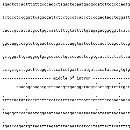
agagtctcactttgttgcccaggctagagtgcaatggcgcgatcttggcccagtg
         .         .         .         .         .     
tctgcctccgggttcaggcgattctcctgcctcaccctcccgagtagctgggatt
         .         .         .         .         .     
cacccgccatcatgcctggccaatttttgtatttttgtagagacgggggttcacc
         .         .         .         .         .     
ggccaggccagtcttgaactcccgacctcaggtgatcctcccacctcagcctccg
         .         .         .         .         .     
gctgggattgcaggcgtgagccaccatgccccacctctgtgcatcttcttattaa
         .         .         .         .         .     
cctgctgcttgacttcaggcttccatcctgatttcatgattccatatacagtgtg
--------------------- middle of intron ----------------
          .         .         .         .         .    
      taaaagcaagatggttgaaggttgaaggctaagtcactagttctttggt
.         .         .         .         .         .    
ttttcagtattcccctcttccctccttttcacctaattcctcttccaaaacaaca
.         .         .         .         .         .    
aagggctccacaaatgggaaataaaaacagaccaataatagatatattactaact
.         .         .         .         .         .    
agaaccagactgttagatttagaatttagaaatcatcgctaattacttcattttg