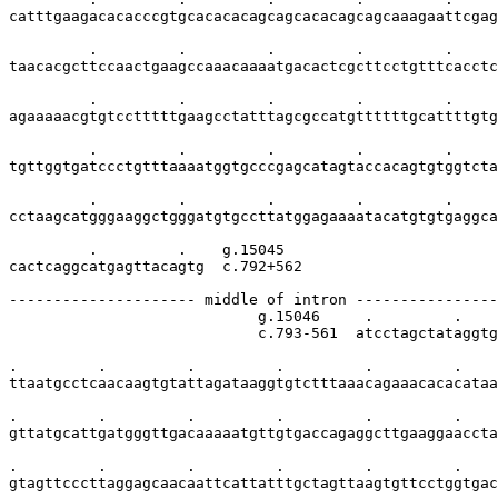
catttgaagacacacccgtgcacacacagcagcacacagcagcaaagaattcgag
         .         .         .         .         .     
taacacgcttccaactgaagccaaacaaaatgacactcgcttcctgtttcacctc
         .         .         .         .         .     
agaaaaacgtgtcctttttgaagcctatttagcgccatgttttttgcattttgtg
         .         .         .         .         .     
tgttggtgatccctgtttaaaatggtgcccgagcatagtaccacagtgtggtcta
         .         .         .         .         .     
cctaagcatgggaaggctgggatgtgccttatggagaaaatacatgtgtgaggca
         .         .    g.15045

cactcaggcatgagttacagtg  c.792+562

--------------------- middle of intron ----------------
                            g.15046     .         .    
                            c.793-561  atcctagctataggtg
.         .         .         .         .         .    
ttaatgcctcaacaagtgtattagataaggtgtctttaaacagaaacacacataa
.         .         .         .         .         .    
gttatgcattgatgggttgacaaaaatgttgtgaccagaggcttgaaggaaccta
.         .         .         .         .         .    
gtagttcccttaggagcaacaattcattatttgctagttaagtgttcctggtgac