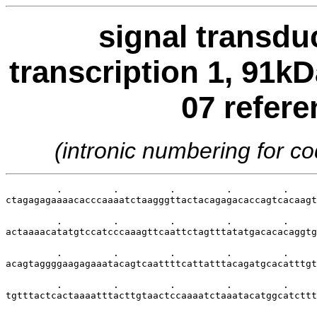
signal transdu
transcription 1, 91kD
07 refer
(intronic numbering for 
         .         .         .         .         .     
ctagagagaaaacacccaaaatctaagggttactacagagacaccagtcacaagt
         .         .         .         .         .     
actaaaacatatgtccatcccaaagttcaattctagtttatatgacacacaggtg
         .         .         .         .         .     
acagtaggggaagagaaatacagtcaattttcattatttacagatgcacatttgt
         .         .         .         .         .     
tgtttactcactaaaatttacttgtaactccaaaatctaaatacatggcatcttt
         .         .         .         .         .     