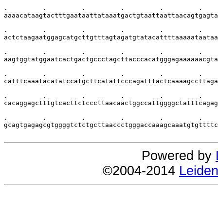
.         .         .         .         .         .    
aaaacataagtactttgaataattataaatgactgtaattaattaacagtgagta
.         .         .         .         .         .    
actctaagaatggagcatgcttgtttagtagatgtatacattttaaaaataataa
.         .         .         .         .         .    
aagtggtatggaatcactgactgccctagcttacccacatgggagaaaaaacgta
.         .         .         .         .         .    
catttcaaatacatatccatgcttcatattcccagatttactcaaaagccttaga
.         .         .         .         .         .    
cacaggagctttgtcacttctcccttaacaactggccattggggctatttcagag
.         .         .         .         .         .    
gcagtgagagcgtggggtctctgcttaaccctgggaccaaagcaaatgtgttttc
Powered by
©2004-2014
Leiden