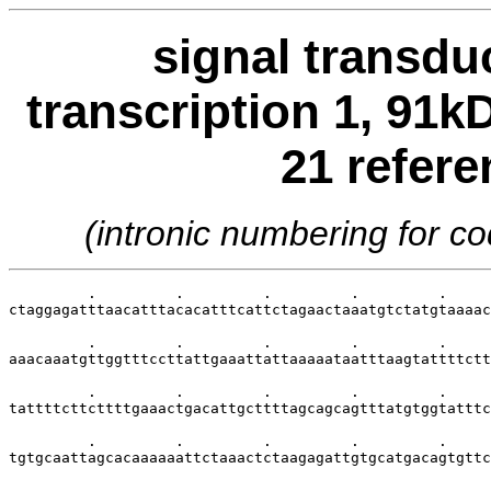
signal transdu
transcription 1, 91k
21 refer
(intronic numbering for 
         .         .         .         .         .     
ctaggagatttaacatttacacatttcattctagaactaaatgtctatgtaaaac
         .         .         .         .         .     
aaacaaatgttggtttccttattgaaattattaaaaataatttaagtattttctt
         .         .         .         .         .     
tattttcttcttttgaaactgacattgcttttagcagcagtttatgtggtatttc
         .         .         .         .         .     
tgtgcaattagcacaaaaaattctaaactctaagagattgtgcatgacagtgttc
         .         .         .         .         .     