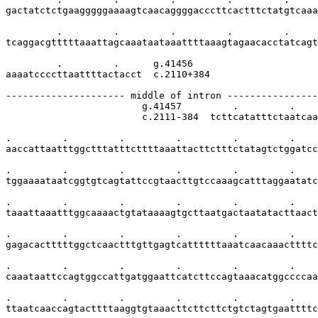
gactatctctgaagggggaaaagtcaacaggggacccttcactttctatgtcaaa
         .         .         .         .         .     
tcaggacgtttttaaattagcaaataataaattttaaagtagaacacctatcagt
         .         .      g.41456

aaaatccccttaattttactacct  c.2110+384

--------------------- middle of intron ----------------
                        g.41457         .         .    
                        c.2111-384  tcttcatatttctaatcaa
.         .         .         .         .         .    
aaccattaatttggctttatttcttttaaattacttctttctatagtctggatcc
.         .         .         .         .         .    
tggaaaataatcggtgtcagtattccgtaacttgtccaaagcatttaggaatatc
.         .         .         .         .         .    
taaattaaatttggcaaaactgtataaaagtgcttaatgactaatatacttaact
.         .         .         .         .         .    
gagacactttttggctcaactttgttgagtcattttttaaatcaacaaacttttc
.         .         .         .         .         .    
caaataattccagtggccattgatggaattcatcttccagtaaacatggccccaa
.         .         .         .         .         .    
ttaatcaaccagtacttttaaggtgtaaacttcttcttctgtctagtgaattttc