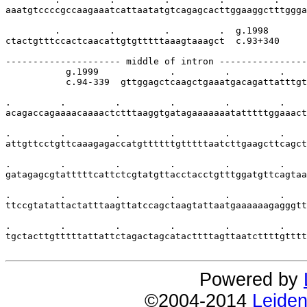
aaatgtccccgccaagaaatcattaatatgtcagagcacttggaaggctttggga
         .         .         .         .  g.1998

ctactgtttccactcaacattgtgtttttaaagtaaagct  c.93+340

--------------------- middle of intron ----------------
           g.1999             .         .         .    
           c.94-339  gttggagctcaagctgaaatgacagattatttgt
.         .         .         .         .         .    
acagaccagaaaacaaaactctttaaggtgatagaaaaaaatatttttggaaact
.         .         .         .         .         .    
attgttcctgttcaaagagaccatgttttttgtttttaatcttgaagcttcagct
.         .         .         .         .         .    
gatagagcgtatttttcattctcgtatgttacctacctgtttggatgttcagtaa
.         .         .         .         .         .    
ttccgtatattactatttaagttatccagctaagtattaatgaaaaaagagggtt
.         .         .         .         .         .    
tgctacttgtttttattattctagactagcatacttttagttaatcttttgtttt
Powered by
©2004-2014
Leiden