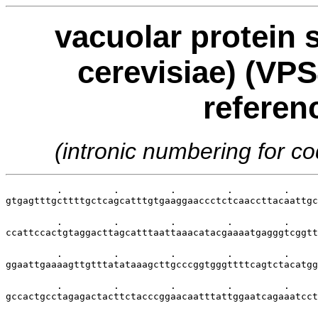
vacuolar protein 
cerevisiae) (VPS
referen
(intronic numbering for 
         .         .         .         .         .     
gtgagtttgcttttgctcagcatttgtgaaggaaccctctcaaccttacaattgc
         .         .         .         .         .     
ccattccactgtaggacttagcatttaattaaacatacgaaaatgagggtcggtt
         .         .         .         .         .     
ggaattgaaaagttgtttatataaagcttgcccggtgggttttcagtctacatgg
         .         .         .         .         .     
gccactgcctagagactacttctacccggaacaatttattggaatcagaaatcct
         .         .         .         .         .     