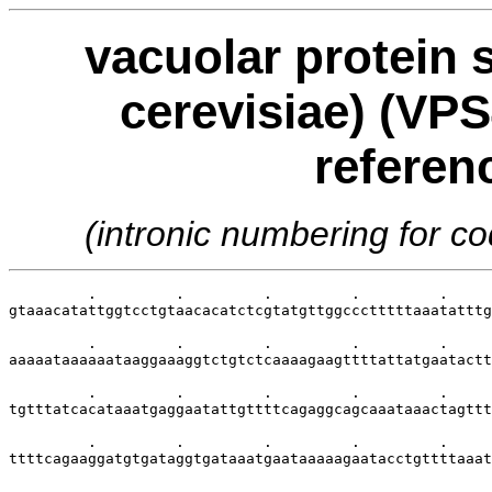
vacuolar protein 
cerevisiae) (VPS
referen
(intronic numbering for 
         .         .         .         .         .     
gtaaacatattggtcctgtaacacatctcgtatgttggccctttttaaatatttg
         .         .         .         .         .     
aaaaataaaaaataaggaaaggtctgtctcaaaagaagttttattatgaatactt
         .         .         .         .         .     
tgtttatcacataaatgaggaatattgttttcagaggcagcaaataaactagttt
         .         .         .         .         .     
ttttcagaaggatgtgataggtgataaatgaataaaaagaatacctgttttaaat
         .         .         .         .         .     