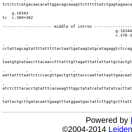
tctctctcatgacaacacattggacagcaaagttcttttttatctgagtagaaca
    g.10343

tc  c.369+302

--------------------- middle of intron ----------------
                                                g.10344
                                                c.370-3
.         .         .         .         .         .    
cctattagcagtattttatttttactaattgataagtatgcatagaggtctccag
.         .         .         .         .         .    
taatgtgtataaccttacaacctttatttgttagatttattattattgctactgt
.         .         .         .         .         .    
aattattttaattctcccacgttgactgttgttacccaattattaattgaacaat
.         .         .         .         .         .    
atctctttacacctgtatttcacaaagtttggctatatcatattatatcacttat
.         .         .         .         .         .    
tattactgcttgatacaattgaagtttatggaatgactattcttggtgctttatt
Powered by
©2004-2014
Leiden