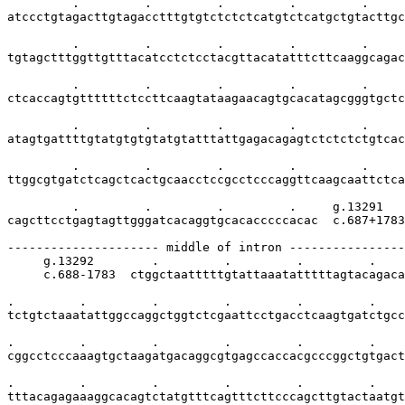
         .         .         .         .         .     
atccctgtagacttgtagacctttgtgtctctctcatgtctcatgctgtacttgc
         .         .         .         .         .     
tgtagctttggttgtttacatcctctcctacgttacatatttcttcaaggcagac
         .         .         .         .         .     
ctcaccagtgttttttctccttcaagtataagaacagtgcacatagcgggtgctc
         .         .         .         .         .     
atagtgattttgtatgtgtgtatgtatttattgagacagagtctctctctgtcac
         .         .         .         .         .     
ttggcgtgatctcagctcactgcaacctccgcctcccaggttcaagcaattctca
         .         .         .         .     g.13291

cagcttcctgagtagttgggatcacaggtgcacacccccacac  c.687+1783

--------------------- middle of intron ----------------
     g.13292        .         .         .         .    
     c.688-1783  ctggctaatttttgtattaaatatttttagtacagaca
.         .         .         .         .         .    
tctgtctaaatattggccaggctggtctcgaattcctgacctcaagtgatctgcc
.         .         .         .         .         .    
cggcctcccaaagtgctaagatgacaggcgtgagccaccacgcccggctgtgact
.         .         .         .         .         .    
tttacagagaaaggcacagtctatgtttcagtttcttcccagcttgtactaatgt