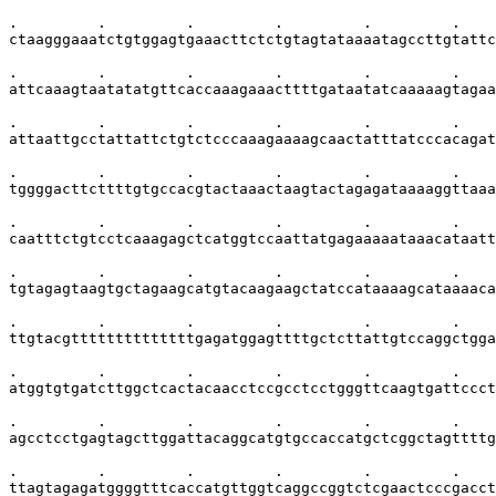
.         .         .         .         .         .    
ctaagggaaatctgtggagtgaaacttctctgtagtataaaatagccttgtattc
.         .         .         .         .         .    
attcaaagtaatatatgttcaccaaagaaacttttgataatatcaaaaagtagaa
.         .         .         .         .         .    
attaattgcctattattctgtctcccaaagaaaagcaactatttatcccacagat
.         .         .         .         .         .    
tggggacttcttttgtgccacgtactaaactaagtactagagataaaaggttaaa
.         .         .         .         .         .    
caatttctgtcctcaaagagctcatggtccaattatgagaaaaataaacataatt
.         .         .         .         .         .    
tgtagagtaagtgctagaagcatgtacaagaagctatccataaaagcataaaaca
.         .         .         .         .         .    
ttgtacgttttttttttttttgagatggagttttgctcttattgtccaggctgga
.         .         .         .         .         .    
atggtgtgatcttggctcactacaacctccgcctcctgggttcaagtgattccct
.         .         .         .         .         .    
agcctcctgagtagcttggattacaggcatgtgccaccatgctcggctagttttg
.         .         .         .         .         .    
ttagtagagatggggtttcaccatgttggtcaggccggtctcgaactcccgacct