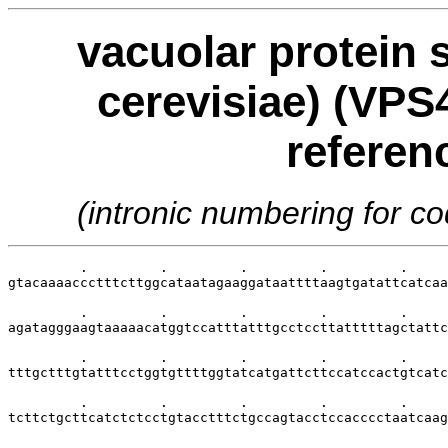
vacuolar protein 
cerevisiae) (VPS4
referen
(intronic numbering for 
         .         .         .         .         .     
gtacaaaaccctttcttggcataatagaaggataattttaagtgatattcatcaa
         .         .         .         .         .     
agatagggaagtaaaaacatggtccatttatttgcctccttatttttagctattc
         .         .         .         .         .     
tttgctttgtatttcctggtgttttggtatcatgattcttccatccactgtcatc
         .         .         .         .         .     
tcttctgcttcatctctcctgtacctttctgccagtacctccacccctaatcaag
         .         .         .         .         .     