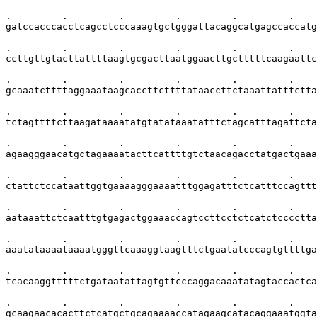
.         .         .         .         .         .    
gatccacccacctcagcctcccaaagtgctgggattacaggcatgagccaccatg
.         .         .         .         .         .    
ccttgttgtacttattttaagtgcgacttaatggaacttgctttttcaagaattc
.         .         .         .         .         .    
gcaaatcttttaggaaataagcaccttcttttataaccttctaaattatttctta
.         .         .         .         .         .    
tctagttttcttaagataaaatatgtatataaatatttctagcatttagattcta
.         .         .         .         .         .    
agaagggaacatgctagaaaatacttcattttgtctaacagacctatgactgaaa
.         .         .         .         .         .    
ctattctccataattggtgaaaagggaaaatttggagatttctcatttccagttt
.         .         .         .         .         .    
aataaattctcaatttgtgagactggaaaccagtccttcctctcatctcccctta
.         .         .         .         .         .    
aaatataaaataaaatgggttcaaaggtaagtttctgaatatcccagtgttttga
.         .         .         .         .         .    
tcacaaggtttttctgataatattagtgttcccaggacaaatatagtaccactca
.         .         .         .         .         .    
gcaagaacacacttctcatgctgcagaaaaccatagaagcatacaggaaatggta