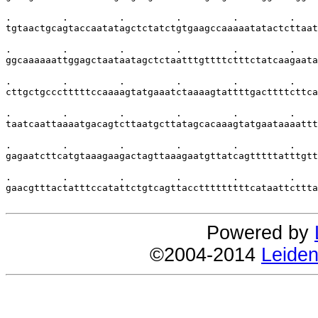
.         .         .         .         .         .    
tgtaactgcagtaccaatatagctctatctgtgaagccaaaaatatactcttaat
.         .         .         .         .         .    
ggcaaaaaattggagctaataatagctctaatttgttttctttctatcaagaata
.         .         .         .         .         .    
cttgctgccctttttccaaaagtatgaaatctaaaagtattttgacttttcttca
.         .         .         .         .         .    
taatcaattaaaatgacagtcttaatgcttatagcacaaagtatgaataaaattt
.         .         .         .         .         .    
gagaatcttcatgtaaagaagactagttaaagaatgttatcagtttttatttgtt
.         .         .         .         .         .    
gaacgtttactatttccatattctgtcagttacctttttttttcataattcttta
Powered by
©2004-2014
Leiden