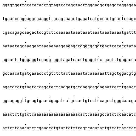
         .         .         .         .         .     
ggtgtggttgcacacacctgtagtcccagctacttgggaggctgaggcaggagaa
         .         .         .         .         .     
tgaacccaggaggcgaaggttgcagtaagctgagatcatgccactgcactccagc
         .         .         .         .         .     
cgacagagcaagactccgtctccaaaaataaataaataaataaataaaatgattt
         .         .         .         .         .     
aataatagcaaagaataaaaaaaagaagagccgggcgcggtgactcacacctata
         .         .         .         .         .     
agcactttgggaggtcgaggtgggtagatcacctgaggtcctgagtttgagacca
         .         .         .         .         .     
gccaacatgatgaaaccctgtctctactaaaaatacaaaaaattagctggacgtg
         .         .         .         .         .     
agatgcctgtaatcccagctactcaggatgctgaggcaggagaatcacttgaacc
         .         .         .         .         .     
ggcagaggttgcagtgaaccgagatcatgccactgtcctccagcctgggcaacga
         .         .         .         .         .     
aaactcttgtctcaaaaaaaaaaaaaaaaaacactcaaaagccatctccaacatc
         .         .         .         .         .     
attcttcaacatctcgaagcctgtattctttcagtcagatattgttcttatctcc