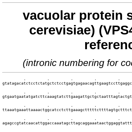
vacuolar protein 
cerevisiae) (VPS4
referen
(intronic numbering for 
         .         .         .         .         .     
gtatagacatctcctctatgctctcctgagtgagaacagttgaagtccttgaggc
         .         .         .         .         .     
gtgaatgaatatgatcttcaaagtatcttgaagattgctgctaatttagtactgt
         .         .         .         .         .     
ttaaatgaaattaaaactggcatcctcttgaaagctttttcttttagtgctttct
         .         .         .         .         .     
agagccgtatcaacattggaccaaatagcttagcaggaaataactggaggtattt
         .         .         .         .         .     