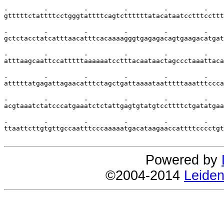
.         .         .         .         .         .    
gtttttctattttcctgggtattttcagtcttttttatacataatcctttccttt
.         .         .         .         .         .    
gctctacctatcatttaacatttcacaaaagggtgagagacagtgaagacatgat
.         .         .         .         .         .    
atttaagcaattccatttttaaaaaatcctttacaataactagccctaaattaca
.         .         .         .         .         .    
atttttatgagattagaacatttctagctgattaaaataatttttaaatttccca
.         .         .         .         .         .    
acgtaaatctatcccatgaaatctctattgagtgtatgtccttttctgatatgaa
.         .         .         .         .         .    
ttaattcttgtgttgccaatttcccaaaaatgacataagaaccattttcccctgt
Powered by
©2004-2014
Leiden