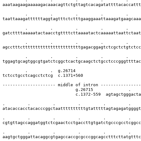
aaataagaagaaaaagacaaacagttctgttagtcacagatattttacaccattt
         .         .         .         .         .     
taattaaagattttttaggtagtttctctttgaaggaaattaaagatgaagcaaa
         .         .         .         .         .     
gatcttttaaaaatactaacctgttttcttaaaatactcaaaaattaattctaat
         .         .         .         .         .     
agcctttctttttttttttttttttttttttgagacggagtctcgctctgtctcc
         .         .         .         .         .     
tggagtgcagtggcgtgatctcggctcactgcaagctctgcctcccgggttttac
         .         .  g.26714

tctcctgcctcagcctctcg  c.1371+560

--------------------- middle of intron ----------------
                             g.26715              .    
                             c.1372-559  agtagctgggacta
.         .         .         .         .         .    
atacaccacctacacccggctaattttttttttgtatttttagtagagatggggt
.         .         .         .         .         .    
cgtgttagccaggatggtctcgaactcctgaccttgtgatctgcccgcctcggcc
.         .         .         .         .         .    
aagtgctgggattacaggcgtgagccaccgcgcccggcagcctttcttatgtttc