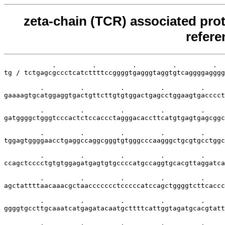
zeta-chain (TCR) associated pro
refer
            .         .         .         .         .  
tg / tctgagcgccctcatcttttccggggtgagggtaggtgtcaggggagggg
         .         .         .         .         .     
gaaaagtgcatggaggtgactgttcttgtgtggactgagcctggaagtgacccct
         .         .         .         .         .     
gatggggctgggtcccactctccaccctagggacaccttcatgtgagtgagcggc
         .         .         .         .         .     
tggagtggggaacctgaggccaggcgggtgtgggcccaagggctgcgtgcctggc
         .         .         .         .         .     
ccagctcccctgtgtggagatgagtgtgccccatgccaggtgcacgttaggatca
         .         .         .         .         .     
agctattttaacaaacgctaaccccccctcccccatccagctggggtcttcaccc
         .         .         .         .         .     
ggggtgccttgcaaatcatgagatacaatgcttttcattggtagatgcacgtatt
         .         .         .         .         .     