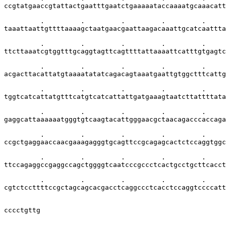
ccgtatgaaccgtattactgaatttgaatctgaaaaataccaaaatgcaaacatt
         .         .         .         .         .     
taaattaattgttttaaaagctaatgaacgaattaagacaaattgcatcaattta
         .         .         .         .         .     
ttcttaaatcgtggtttgcaggtagttcagttttattaaaattcatttgtgagtc
         .         .         .         .         .     
acgacttacattatgtaaaatatatcagacagtaaatgaattgtggctttcattg
         .         .         .         .         .     
tggtcatcattatgtttcatgtcatcattattgatgaaagtaatcttattttata
         .         .         .         .         .     
gaggcattaaaaaatgggtgtcaagtacattgggaacgctaacagacccaccaga
         .         .         .         .         .     
ccgctgaggaaccaacgaaagagggtgcagttccgcagagcactctccaggtggc
         .         .         .         .         .     
ttccagaggccgaggccagctggggtcaatcccgccctcactgcctgcttcacct
         .         .         .         .         .     
cgtctccttttccgctagcagcacgacctcaggccctcacctccaggtccccatt
                                                       
cccctgttg                                              